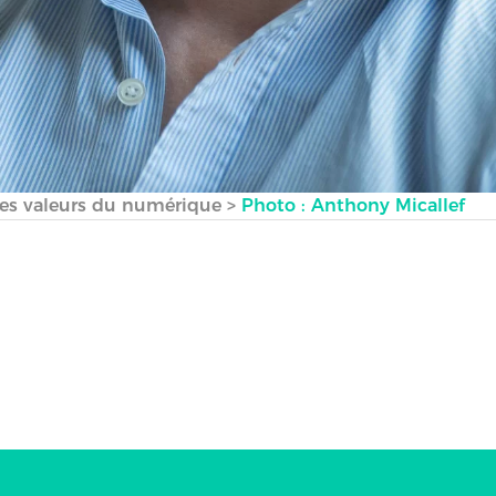
t les valeurs du numérique
>
Photo : Anthony Micallef