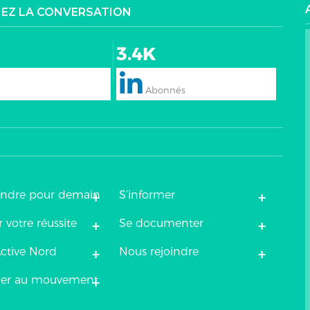
NEZ LA CONVERSATION
3.4K
+
+
endre pour demain
S’informer
+
+
 votre réussite
Se documenter
+
+
ctive Nord
Nous rejoindre
+
uer au mouvement