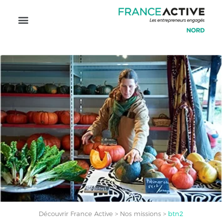
Découvrir France Active
>
Nos missions
>
btn2