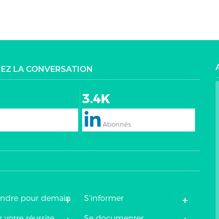
NEZ LA CONVERSATION
3.4K
+
+
endre pour demain
S’informer
 votre réussite
Se documenter