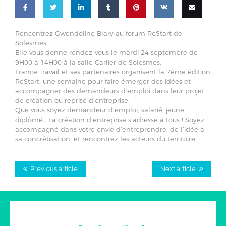
Share
Share
Share
Share
Pin
Share
Email
Rencontrez Gwendoline Blary au forum ReStart de
Solesmes!
on
on
on
on
this
on VK
this
Elle vous donne rendez-vous le mardi 24 septembre de
9H00 à 14H00 à la salle Carlier de Solesmes.
Facebook
Twitter
LinkedIn
Tumblr
France Travail et ses partenaires organisent la 7ème édition
ReStart, une semaine pour faire émerger des idées et
accompagner des demandeurs d’emploi dans leur projet
de création ou reprise d’entreprise.
Que vous soyez demandeur d’emploi, salarié, jeune
diplômé… La création d’entreprise s’adresse à tous ! Soyez
accompagné dans votre envie d’entreprendre, de l’idée à
sa concrétisation, et rencontrez les acteurs du territoire.
Previous article
Next article