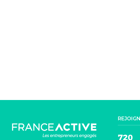
REJOIG
720