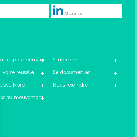
+
+
endre pour demain
S’informer
+
+
 votre réussite
Se documenter
+
+
ctive Nord
Nous rejoindre
+
uer au mouvement