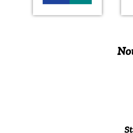
Nou
St